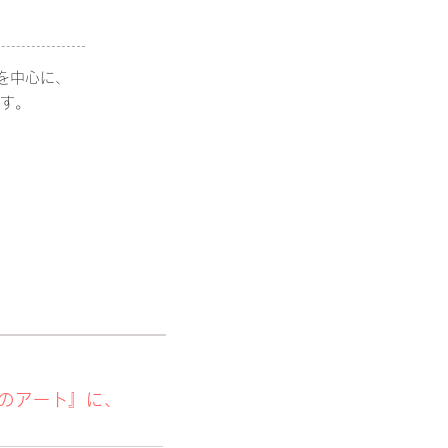
販売を中心に、
ます。
光のアート』に、