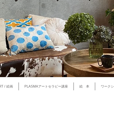
RT / 絵画
PLASMAアートセラピー講座
絵 本
ワークシ