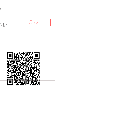
。
Click
さい→