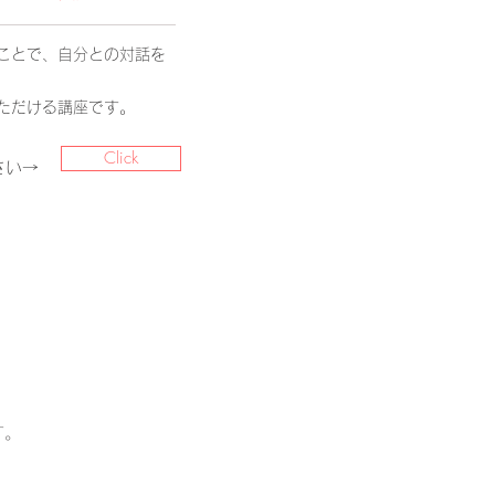
ことで、自分との対話を
ただける講座です。
Click
さい→
す。