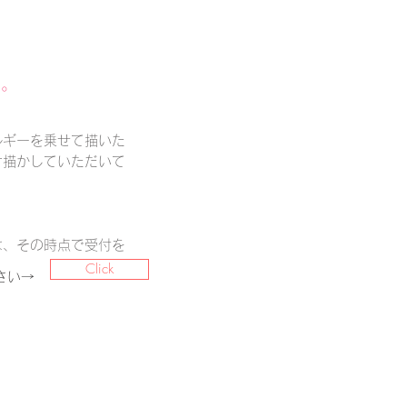
た。
ルギーを乗せて描いた
け描かしていただいて
は、その時点で受付を
Click
さい→