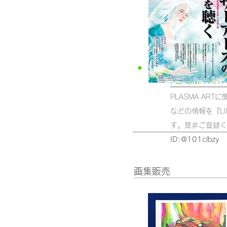
PLASMA AR
PLASMA AR
などの情報を『L
す。
​是非ご登録
​ID:@101clbzy
​画集販売