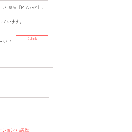
た画集『PLASMA』。
なっています。
Click
さい→
講座
ーション）