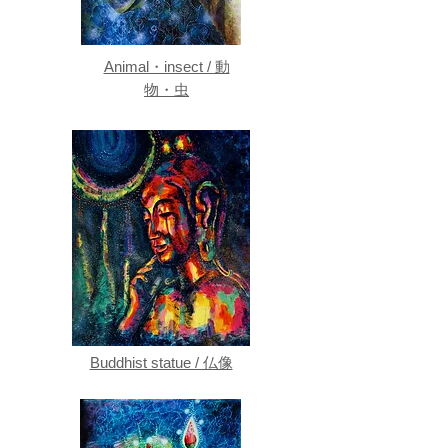
Animal・insect / 動
物・虫
Buddhist statue / 仏像