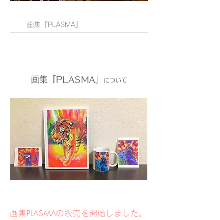
画集『PLASMA』
画集『PLASMA』
について
P
LASMA
画集
の
販
売を開始しました。