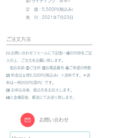
shin
絵/ライティング：
定 価：5,500
円(税込み）
発 刊：2021年7月23日
ご注文方法
⑴
お問い合わせフォームに下記①〜④の内容をご記
入の上、ご注文をお願い
致します。
​ ①お名前 ②ご住所 ③お電話番号 ④ご希望の冊数
⑵ 料金は１冊
5,500円(税込み）＋送料です。＊送
料は一冊200
円(国内）です。
⑶ お申込み後、振込先をお伝えします。
⑷入金確認後、郵送にてお送り致します。
お問い合わせ