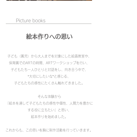
Picture books
絵本作りへの思い
子ども（園児）から大人までを対象にした絵画教室や、
保育園でのARTの時間、ARTワークショップを行い、
子どもたち一人ひとりと対話をし、向き合う中で、
“大切にしたいな”と感じる、
子どもたちの感性にたくさん触れてきました。
そんな体験から
「絵本を通して子どもたちの感性や個性、人間力を豊かに
する役に立ちたい」と思い、
絵本作りを始めました。
これからも、この思いを胸に制作活動を行っていきます。