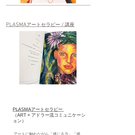
PLASMA
/
アートセラピー
講座
PLASMAアートセラピー
​（ART × アドラー流コミュニケーシ
ョン）
アートに触れながら「感じる力」「感