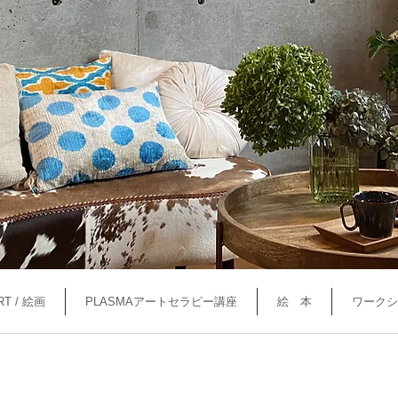
RT / 絵画
PLASMAアートセラピー講座
絵 本
ワークシ