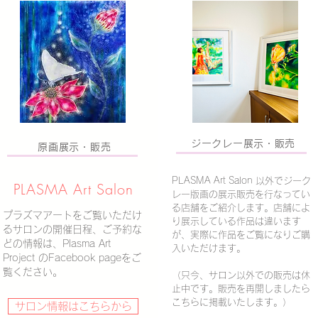
T LINE公式アカウント
Tに関する展示会、イベント、サロンのご案内
ジークレー展示・販売
原画展示・販売
INE公式アカウント』にて発信していま
ください。
PLASMA Art Salon 以外でジーク
PLASMA ​Art Salon
レー版画の展示販売を行なってい
る店舗をご紹介します。店舗によ
プラズマアートをご覧いただけ
り展示している作品は違います
るサロンの
​開催日程、ご予約な
が、実際に作品をご覧になりご購
どの情報は、Plasma Art
入いただけます。
Project のFacebook pageをご
覧ください。
（只今、サロン以外での販売は休
止中です。販売を再開しましたら
こちらに掲載いたします。）
サロン情報はこちらから