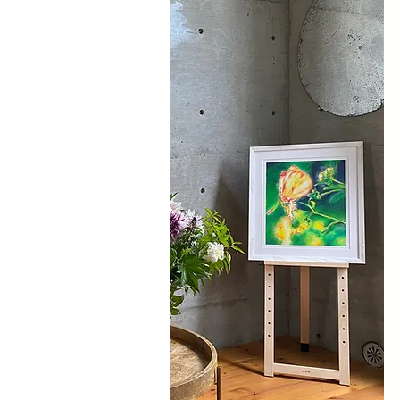
PLASMA AR
PLASMA AR
などの情報を『L
す。
​是非ご登録
​ID:@101clbzy