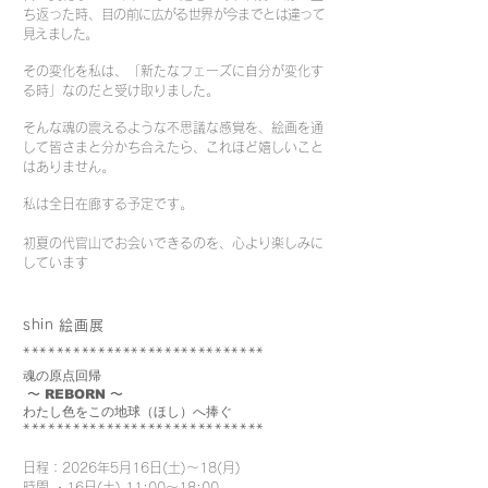
ち返った時、
目の前に広がる世界が今までとは違って
見えました。
その変化を私は、
「新たなフェーズに自分が変化す
る時」なのだと受け取りました。
そんな魂の震えるような不思議な感覚を、
絵画を通
して皆さまと分かち合えたら、
これほど嬉しいこと
はありません。
私は全日在廊する予定です。
初夏の代官山でお会いできるのを、心より楽しみに
しています
shin 絵画展
*****************************
魂の原点回帰
〜 REBORN 〜
わたし色をこの地球（ほし）へ捧ぐ
*****************************​
日程：2026年5月16日(土)〜18(月)
時間 ・16日(土) 11:00〜18:00