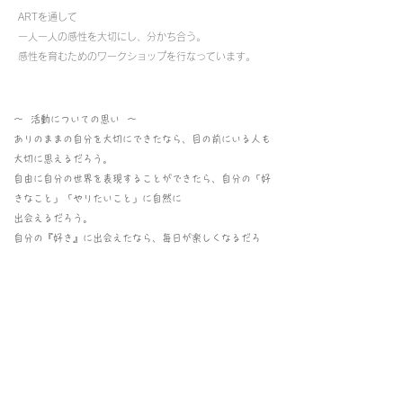
ARTを通して
一人一人の感性を大切にし、
分かち合う。
感性を育むためのワークショップを行なっています。
〜 活動についての思い 〜
ありのままの自分を大切にできたなら、目の前にいる人も
大切に思えるだろう。
自由に自分の世界を表現することができたら、自分の「好
きなこと」「やりたいこと」に自然に
出会えるだろう。
自分の『好き』に出会えたなら、毎日が楽しくなるだろ
う。
絵画を通して、絵本を通して、ワークショップを通して、
そんなお役に立てたらと思い活動をしています。