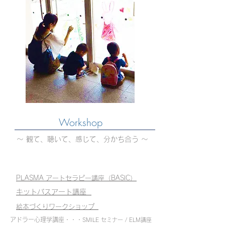
Workshop
〜 観て、聴いて、感じて、分かち合う 〜
PLASMA アートセラピー講座（BASIC）
キットパスアート講座
絵本づくりワークショップ
アドラー心理学講座・・・
SMILE セミナー / ELM講座