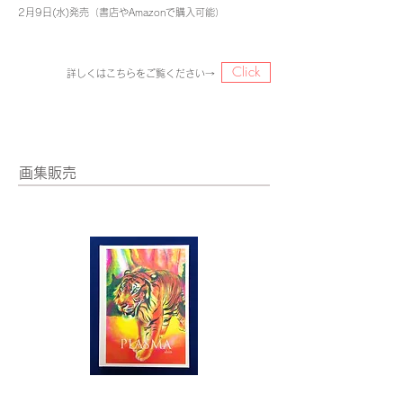
2月9日(水)発売（
書店やAmazonで購入可能）
Click
詳しくはこちらをご覧ください→
​画集販売