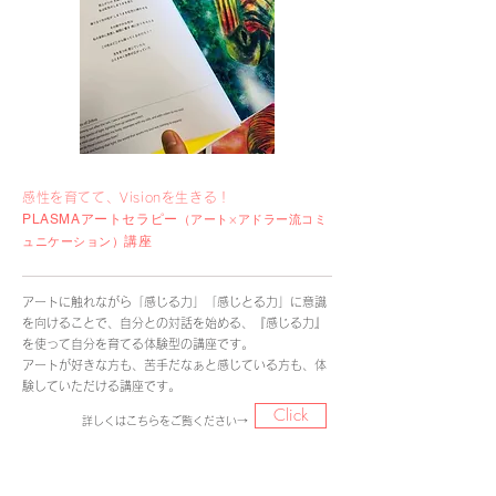
感性を育てて、Visionを生きる！
アートセラピー
（アート×アドラー流コミ
PLASMA
講座
ュニケーション）
アートに触れながら「感じる力」「感じとる力」に意識
を向けることで、自分との対話を始める、『感じる力』
を使って自分を育てる体験型の講座です。
アートが好きな方も、苦手だなぁと感じている方も、体
験していただける講座です。
Click
詳しくはこちらをご覧ください→