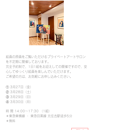
絵画の原画をご覧いただけるプライベートアートサロン
を不定期に開催しております。
完全予約制で、1日1組をお迎えしての開催ですので、安
心してゆっくり絵画を楽しんでいただけます。
ご希望の方は、​お気軽にお申し込みください。
① 3月27日（金）
② 3月28
日（土
）
③ 3月29日（日）
④ 3月30日（月）
時 間 14
:0
0～17:3
0 （1組）
＊東急東横線 ・ 東急目黒線 元住吉駅徒歩5分
​＊無料