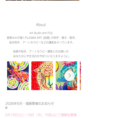
About
Art Studio shinでは、
画家shinが描くPLASMA ART (絵画) の制作・展示・販売、
絵本制作、
アート
セラピーなどの講座を行っています。
絵画や絵本、アートセラピー
講座との出逢いが、
あなたの心や生活の
光や彩りになりますように。
2026年5月・個展開催のお知らせ
5月16日(土)～18日（月)、代官山にて個展を開催