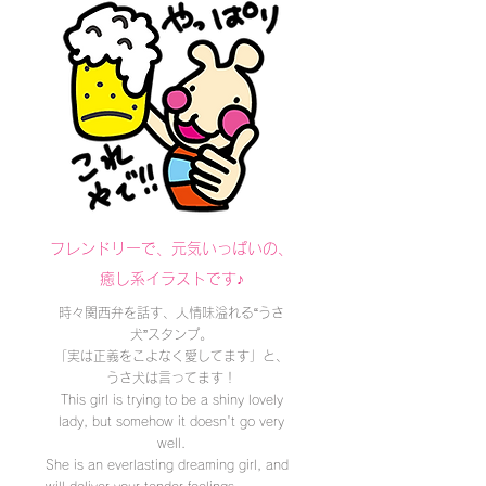
フレンドリーで、元気いっぱいの、
癒し系イラストです♪
時々関西弁を話す、人情味溢れる“うさ
犬”スタンプ。
「実は正義をこよなく愛してます」と、
うさ犬は言ってます！
This girl is trying to be a shiny lovely
lady, but somehow it doesn't go very
well.
She is an everlasting dreaming girl, and