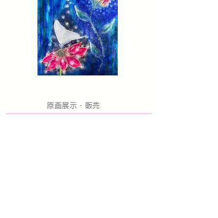
原画展示・販売
PLASMA ​Art Salon
プラズマアートをご覧いただけるサロンの
​開催
日程、ご予約などの情報は、Plasma Art
Project のFacebook pageをご覧ください。
サロン情報はこちらから