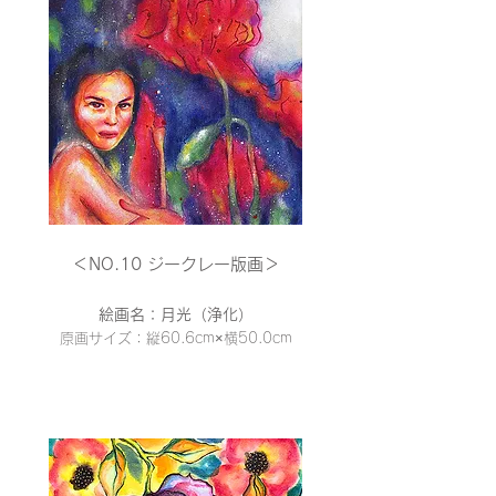
＜NO.10 ジークレー
版画＞
絵画名：月光（浄化）
原画サイズ：縦60.6cm×横50
.0cm