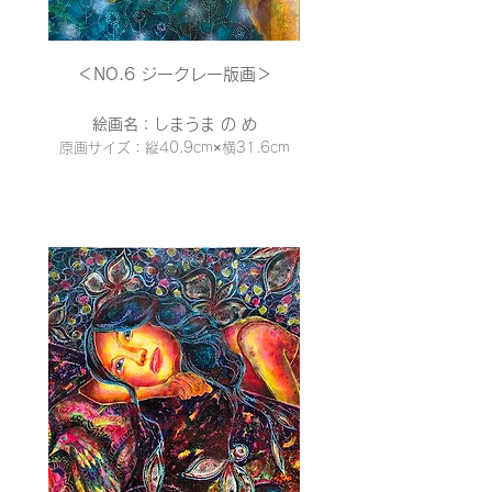
＜NO.6 ジークレー
版画＞
絵画名：しまうま の め
原画サイズ：縦40.9cm×横31
.6cm