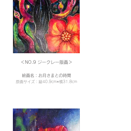
＜NO.9 ジークレー
版画＞
絵画名：お月さまとの時間
原画サイズ：縦40.9cm×横31
.8cm