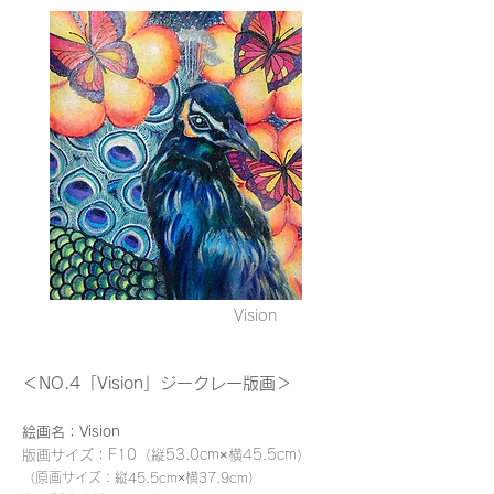
Vision
＜NO.4「Vision」ジークレー版画＞
絵画名：Vision
版画サイズ：F10（縦53.0cm×横45.5cm）
（原画サイズ：縦
45.5
cm×横
37.9
cm）