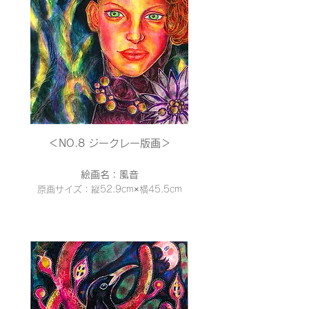
＜NO.8 ジークレー
版画＞
絵画名：風音
原画サイズ：縦52.9cm×横45
.5cm