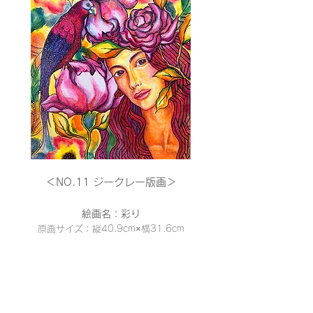
＜NO.11 ジークレー
版画＞
絵画名：彩り
原画サイズ：縦40.9cm×横31
.6cm