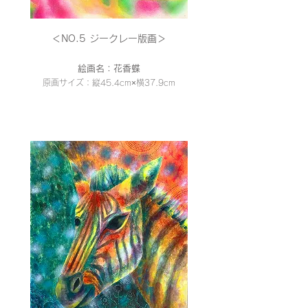
＜NO.5 ジークレー
版画＞
絵画名：花香蝶
原画サイズ：縦45.4cm×横37
.9cm