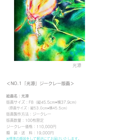
光源
＜NO.1「光源」ジークレー
版画＞
絵画名：光源
版画サイズ：F8（縦45.5cm×横37.9cm）
（原画サイズ：縦53.0cm×横45.5cm）
版画製作方法：ジークレー
版画数量：100枚限定
ジークレー価格：110,000円
額 装・送 料：19,000円
※標準の額装をして郵送にてお届けいたします。