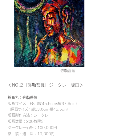
​弥勒菩薩
＜NO.2「弥勒菩薩」ジークレー版画＞
絵画名：弥勒菩薩
版画サイズ：F8（縦45.5cm×横37.9cm）
（原画サイズ：縦53.0cm×横45.5cm）
版画製作方法：ジークレー
版画数量：200枚限定
ジークレー価格：100,000円
額 装・送 料：19,000円