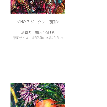
＜NO.7 ジークレー
版画＞
絵画名：想いにふける
原画サイズ：縦52.9cm×横45
.5cm