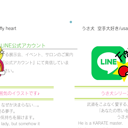
y heart
うさ犬 空手大好き/usainu 
T LINE公式アカウント
Tに関する展示会、イベント、サロンのご案内
INE公式アカウント』にて発信していま
ください。
囲気のイラストです♪
うさ犬シリー
武道をこよなく愛する
、なぜか決まらない…。
「あなたの思い
見る夢子。
うさ
の気持ちを届けます。
He is a KARATE master.
ly lady, but somehow it