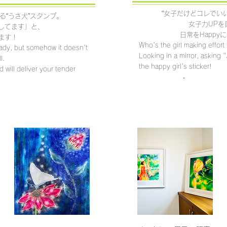
“女子だけどコレでい
る“うさ犬”スタンプ。
女子力UPを
してます」と、
日常をHapp
ます！
Who's the girl making effort 
y lady, but somehow it doesn't
Looking in a mirror, asking 
l.
the happy girl's sticker!
d will deliver your tender
STOREへ
クリックする