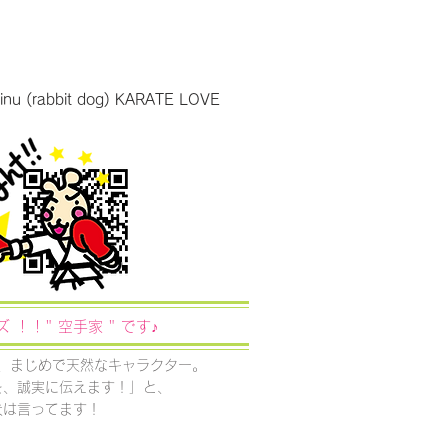
(rabbit dog) KARATE LOVE
ズ ！！"
空手家 " です♪
、まじめで天然なキャラクター。
を、誠実に伝えます！」と、
犬は言ってます！