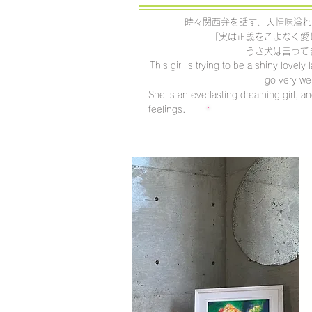
時々関西弁を話す、人情味溢れ
「実は正義をこよなく愛
うさ犬は言って
This girl is trying to be a shiny lovel
go very wel
She is an everlasting dreaming girl, an
feelings.
クリックするとLINE 