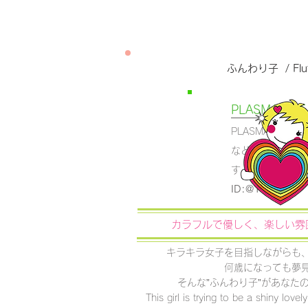
ふんわり子 / Fluff
PLASMA AR
PLASMA AR
などの情報を『L
す。
​是非ご登録
​ID:@101clbzy
カラフルで優しく、楽しい雰
キラキラ女子を目指しながらも
何歳になっても夢
そんな”ふんわり子”があなた
This girl is trying to be a shiny love