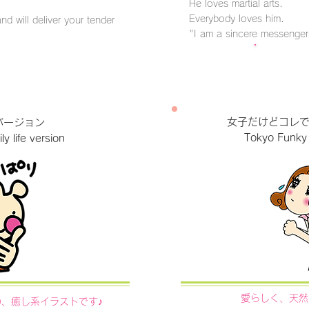
He loves martial arts.
Everybody loves him.
nd will deliver your tender
"I am a sincere messenger,
OREへ
クリックす
女子だけどコレ
バージョン
Tokyo Funky 
ly life version
愛らしく、天然
、癒し系イラストです♪