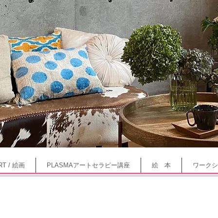
RT / 絵画
PLASMAアートセラピー講座
絵 本
ワークシ