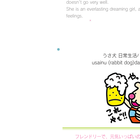
doesn't go very well.
She is an everlasting dreaming girl, a
feelings.
クリックするとLINE ST
うさ犬 日常生活
usainu (rabbit dog)dai
フレンドリーで、元気いっぱいの