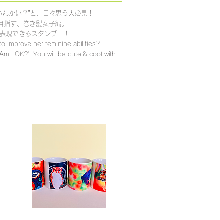
いんかい？”と、日々思う人必見！
目指す、巻き髪女子編。
yに表現できるスタンプ！！！
to improve her feminine abilities?
"Am I OK?" You will be cute & cool with
とLINE STOREへ