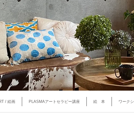
RT / 絵画
PLASMAアートセラピー講座
絵 本
ワークシ