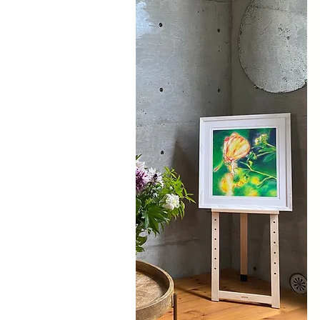
PLASMA AR
PLASMA AR
などの情報を『L
す。
​是非ご登録
​ID:@101clbzy