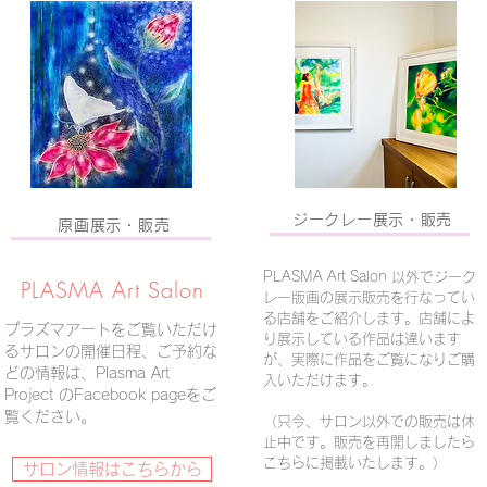
T LINE公式アカウント
Tに関する展示会、イベント、サロンのご案内
ジークレー展示・販売
原画展示・販売
INE公式アカウント』にて発信していま
ください。
PLASMA Art Salon 以外でジーク
PLASMA ​Art Salon
レー版画の展示販売を行なってい
る店舗をご紹介します。店舗によ
プラズマアートをご覧いただけ
り展示している作品は違います
るサロンの
​開催日程、ご予約な
が、実際に作品をご覧になりご購
どの情報は、Plasma Art
入いただけます。
Project のFacebook pageをご
覧ください。
（只今、サロン以外での販売は休
止中です。販売を再開しましたら
こちらに掲載いたします。）
サロン情報はこちらから